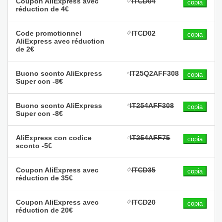
Coupon AliExpress avec
ITCD04
copia
réduction de 4€
Code promotionnel
ITCD02
copia
AliExpress avec réduction
de 2€
Buono sconto AliExpress
IT25Q2AFF308
copia
Super con -8€
Buono sconto AliExpress
IT254AFF308
copia
Super con -8€
AliExpress con codice
IT254AFF75
copia
sconto -5€
Coupon AliExpress avec
ITCD35
copia
réduction de 35€
Coupon AliExpress avec
ITCD20
copia
réduction de 20€