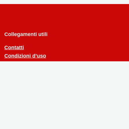
Collegamenti utili
Contatti
Condizioni d’uso
Mappa del Sitio
negozi
Tutti i negozi che offrono codici sconto
Chi siamo