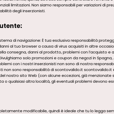
enziali limitazioni. Non siamo responsabili per variazioni di p
ilità degli inserzionisti.
’utente:
stema di navigazione: È tua esclusiva responsabilità protegg
nni al tuo browser a causa di virus acquisiti in altre occasioni
i nella consegna, danni al prodotto, problemi con l’acquisto e 
Divulghiamo solo promozioni e coupon da negozi in Spagna, Ar
oblemi con i nostri inserzionisti non sono di nostra responsabi
sti non sono responsabilità di scontovalido.it scontovalido.it
 del nostro sito Web (con alcune eccezioni, già menzionate s
sta o qualsiasi altra località, gli eventuali problemi devono ess
letamente modificabile, quindi è ideale che tu lo legga semp