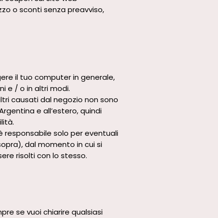
rezzo o sconti senza preavviso,
ere il tuo computer in generale,
 e / o in altri modi.
altri causati dal negozio non sono
gentina e all’estero, quindi
lità.
 è responsabile solo per eventuali
opra), dal momento in cui si
ere risolti con lo stesso.
re se vuoi chiarire qualsiasi