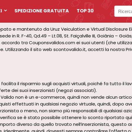
I
SPEDIZIONE GRATUITA
TOP 30
ppato e mantenuto da Uruz Veiculation e Virtual Disclosure Eir
ede in R. F-40, Qd.49 – Lt.08, St. Faiçalville III, Goiânia – Goi
un accordo tra Couponsvalidos.com ei suoi utenti (che utili
 Utilizzando il sito web scontovalido.it, accetti la nostra Pri
cilita il risparmio sugli acquisti virtuali, poiché fa tutto il l
ferte dei suoi inserzionisti (negozi associati).
alido non è un e-commerce, quindi non vende alcun articolo 
uisti effettuati in qualsiasi negozio virtuale, quindi, dopo a
nserzionista o meno, non siamo più responsabili di qualsiasi azi
erifica se è stato possibile ottenere lo sconto riportato qui i
mporto diverso da quello trovato nell’inserzionista, questo 
 Idealmente, quindi, dovresti sempre controllare l’offerta o 