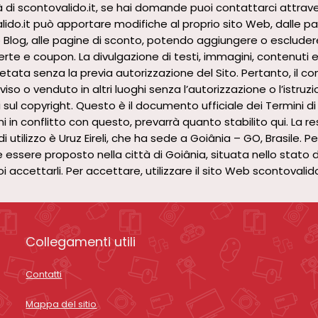
tà di scontovalido.it, se hai domande puoi contattarci attrave
o.it può apportare modifiche al proprio sito Web, dalle pagi
ro Blog, alle pagine di sconto, potendo aggiungere o escludere 
te e coupon. La divulgazione di testi, immagini, contenuti e 
tata senza la previa autorizzazione del Sito. Pertanto, il co
so o venduto in altri luoghi senza l’autorizzazione o l’istruz
 sul copyright. Questo è il documento ufficiale dei Termini di u
n conflitto con questo, prevarrà quanto stabilito qui. La re
i utilizzo è Uruz Eireli, che ha sede a Goiânia – GO, Brasile. P
 essere proposto nella città di Goiânia, situata nello stato 
 puoi accettarli. Per accettare, utilizzare il sito Web scontovali
Collegamenti utili
Contatti
Mappa del sitio