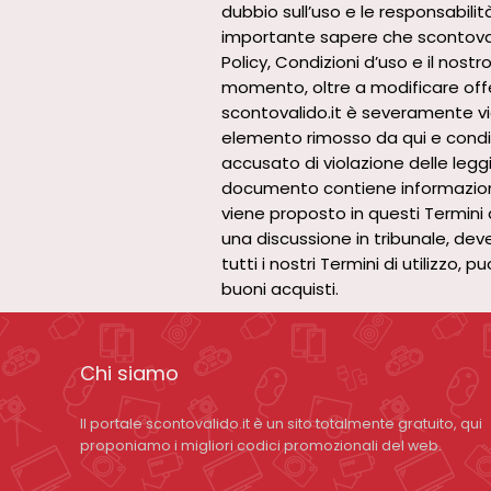
dubbio sull’uso e le responsabili
importante sapere che scontovalid
Policy, Condizioni d’uso e il nost
momento, oltre a modificare offer
scontovalido.it è severamente vie
elemento rimosso da qui e condivi
accusato di violazione delle leggi
documento contiene informazioni i
viene proposto in questi Termini d
una discussione in tribunale, deve
tutti i nostri Termini di utilizzo,
buoni acquisti.
Chi siamo
Il portale scontovalido.it è un sito totalmente gratuito, qui
proponiamo i migliori codici promozionali del web.