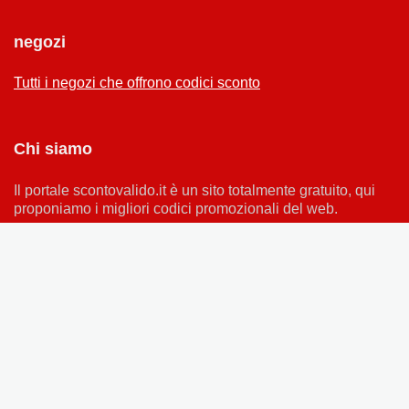
negozi
Tutti i negozi che offrono codici sconto
Chi siamo
Il portale scontovalido.it è un sito totalmente gratuito, qui
proponiamo i migliori codici promozionali del web.
© 2021 - scontovalido.it Copyright Agenzia Uruz. Tutti i
diritti riservati. La riproduzione del contenuto di questa
pagina in qualsiasi mezzo di comunicazione, elettronico o
cartaceo, è vietata senza l'autorizzazione scritta di Uruz
per il posizionamento e la diffusione di Virtual Eireli.