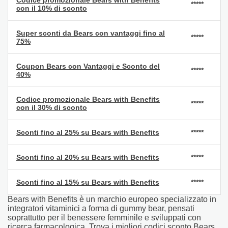
*****
con il 10% di sconto
Super sconti da Bears con vantaggi fino al
*****
75%
Coupon Bears con Vantaggi e Sconto del
*****
40%
Codice promozionale Bears with Benefits
*****
con il 30% di sconto
Sconti fino al 25% su Bears with Benefits
*****
Sconti fino al 20% su Bears with Benefits
*****
Sconti fino al 15% su Bears with Benefits
*****
Bears with Benefits è un marchio europeo specializzato in
integratori vitaminici a forma di gummy bear, pensati
soprattutto per il benessere femminile e sviluppati con
ricerca farmacologica. Trova i migliori codici sconto Bears