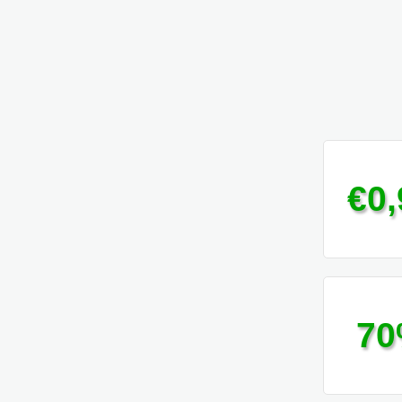
€0,
7