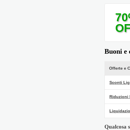
7
O
Buoni e 
Offerte e 
Sconti Lig
Riduzioni 
Liquidazio
Qualcosa s