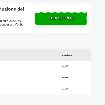
iduzione del
VEDI SCONTO
oujours avec les
conomies. Vérifier!
codici
*****
*****
*****